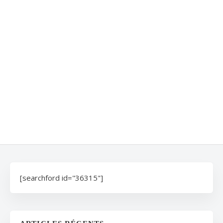
[searchford id="36315"]