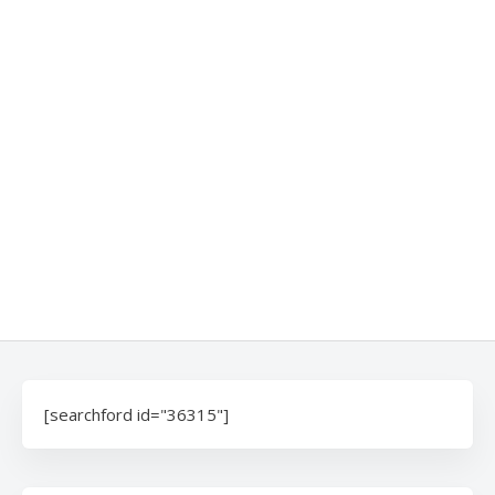
[searchford id="36315"]