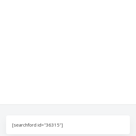
[searchford id="36315"]