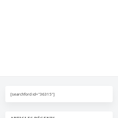
[searchford id="36315"]